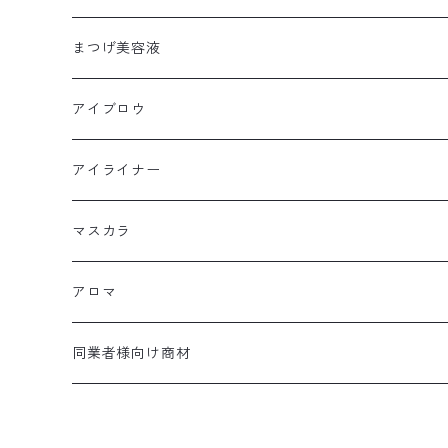
まつげ美容液
アイブロウ
アイライナー
マスカラ
アロマ
同業者様向け商材