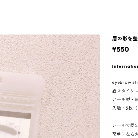
眉の形を整え
¥550
Internatio
eyebrow st
眉スタイリ
アーチ型・
入数：5枚（
シールで固
簡単に左右