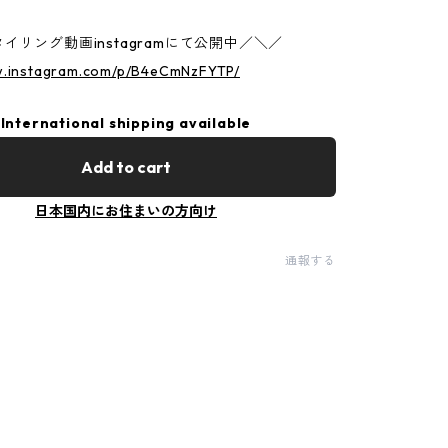
イリング動画instagramにて公開中／＼／
w.instagram.com/p/B4eCmNzFYTP/
International shipping available
Add to cart
日本国内にお住まいの方向け
通報する