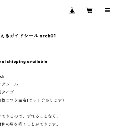
るガイドシール arch01
nal shipping available
ick
ングシール
細タイプ
1枚につき左右1セット分あります）
定できるので、ずれることなく、
対称の眉を描くことができます。