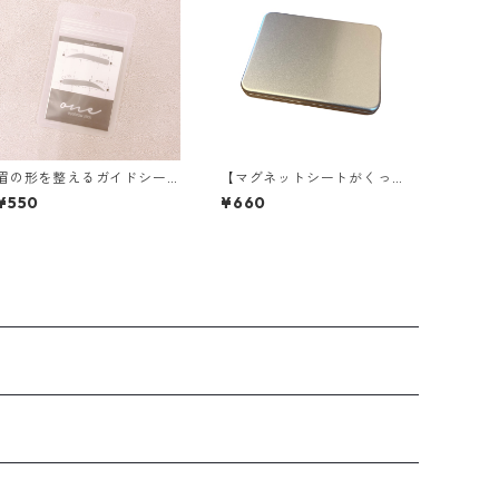
眉の形を整えるガイドシー
【マグネットシートがくっ
ル natural02
つく】エクステを収納する
¥550
¥660
ケース