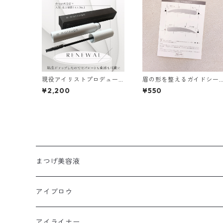
現役アイリストプロデュー
眉の形を整えるガイドシー
スのまつげ美容液 m.matsu
ル straight-feminine01
¥2,200
¥550
ge 美容液
まつげ美容液
アイブロウ
アイライナー