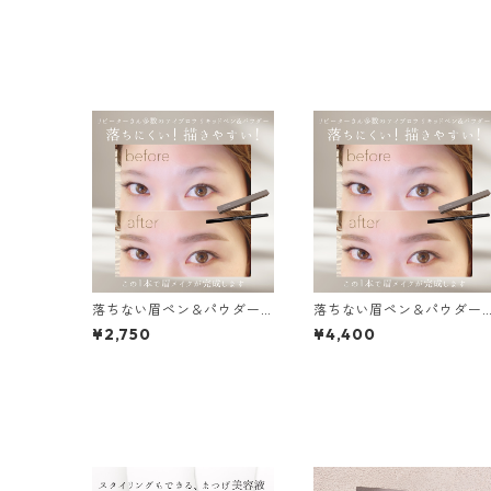
落ちない眉ペン＆パウダーL.
落ちない眉ペン＆パウダー
L.Brow アイブロウ
【2本SET】L.L.Brow アイ
¥2,750
¥4,400
ロウ