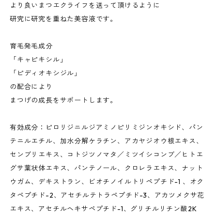
より良いまつエクライフを送って頂けるように
研究に研究を重ねた美容液です。
育毛発毛成分
「キャピキシル」
「ピディオキシジル」
の配合により
まつげの成長をサポートします。
有効成分：ピロリジニルジアミノピリミジンオキシド、パン
テニルエチル、加水分解ケラチン、アカヤジオウ根エキス、
センブリエキス、コトジツノマタ／ミツイシコンブ／ヒトエ
グサ葉状体エキス、パンテノール、クロレラエキス、ナット
ウガム、デキストラン、ビオチノイルトリペプチド-1 、オク
タペプチド-2、アセチルテトラペプチド-3、アカツメクサ花
エキス、アセチルヘキサペプチド-1、グリチルリチン酸2K