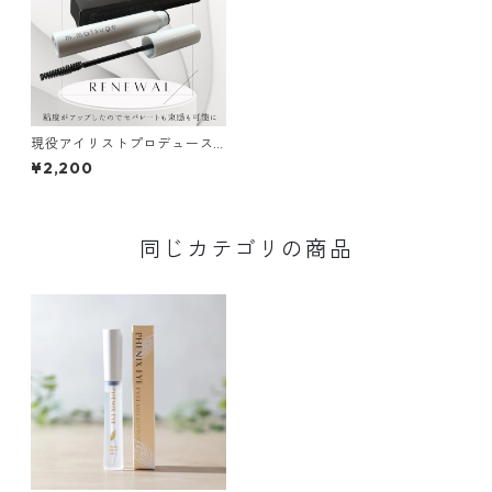
現役アイリストプロデュース
のまつげ美容液 m.matsuge
¥2,200
美容液
同じカテゴリの商品