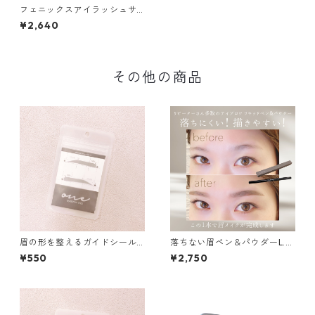
フェニックスアイラッシュサ
ポートジェル
¥2,640
その他の商品
眉の形を整えるガイドシール s
落ちない眉ペン＆パウダーL.L.
traight-mannish01
Brow アイブロウ
¥550
¥2,750