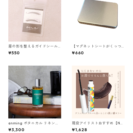
眉の形を整えるガイドシール a
【マグネットシートがくっつ
rch01
く】エクステを収納するケー
¥550
¥660
ス
anming ボタニカル リネンミ
現役アイリストおすすめ【NE
スト 50ml
W】レクチュアカールステイ
¥3,300
¥1,628
マスカラ